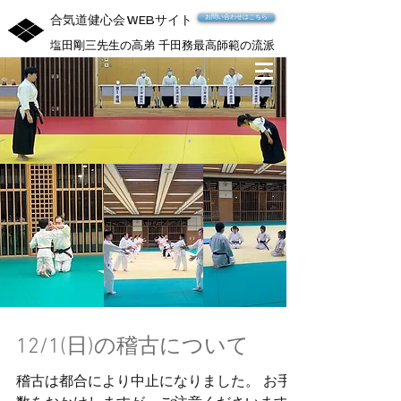
合気道健心会
サイト
お問い合わせはこちら
WEB
塩田剛三先生の高弟 千田務最高師範の流派
12/1(日)の稽古について
稽古は都合により中止になりました。 お手