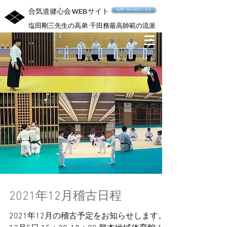
合気道健心会
サイト
お問い合わせはこちら
WEB
塩田剛三先生の高弟 千田務最高師範の流派
2021年12月稽古日程
2021年12月の稽古予定をお知らせします。