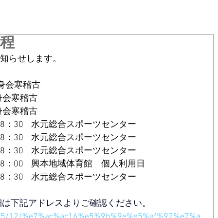
日程
お知らせします。
身会寒稽古
錬身会寒稽古
錬身会寒稽古
0-18：30    水元総合スポーツセンター
-18：30    水元総合スポーツセンター
0-18：30    水元総合スポーツセンター
：00    
興本地域体育館　個人利用日
0-18：30    水元総合スポーツセンター
細は下記アドレスよりご確認ください。
/2025/12/%e7%ac%ac16%e5%9b%9e%e5%af%92%e7%a