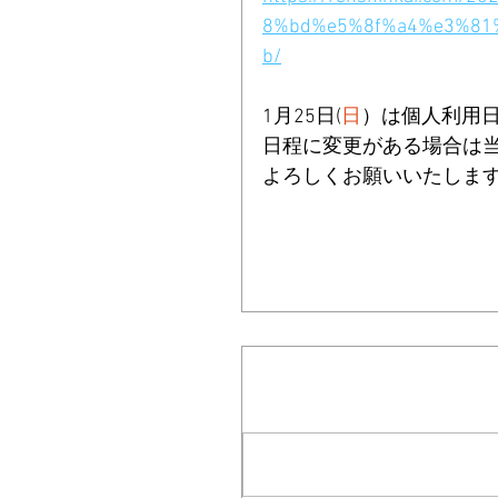
8%bd%e5%8f%a4%e3%81
b/
1月25日(
日
）
は個人利用日
日程に変更がある場合は
よろしくお願いいたしま
コメント
コメントを追加…