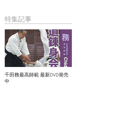
特集記事
千田務最高師範 最新DVD発売
中