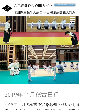
合気道健心会
サイト
お問い合わせはこちら
WEB
塩田剛三先生の高弟 千田務最高師範の流派
2019年11月稽古日程
2019年10月の稽古予定をお知らせいたしま